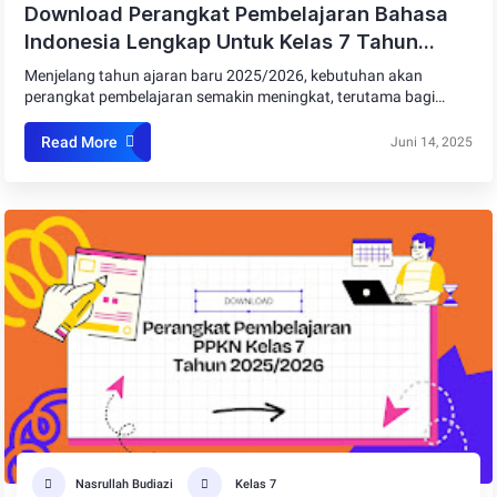
Download Perangkat Pembelajaran Bahasa
Indonesia Lengkap Untuk Kelas 7 Tahun
2025/2026
Menjelang tahun ajaran baru 2025/2026, kebutuhan akan
perangkat pembelajaran semakin meningkat, terutama bagi…
Read More
Juni 14, 2025
Nasrullah Budiazi
Kelas 7