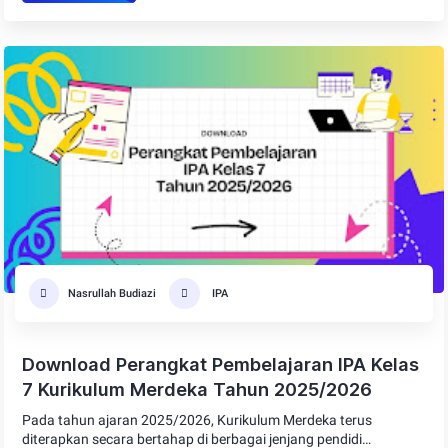
Nasrullah Budiazi
IPA
Download Perangkat Pembelajaran IPA Kelas
7 Kurikulum Merdeka Tahun 2025/2026
Pada tahun ajaran 2025/2026, Kurikulum Merdeka terus
diterapkan secara bertahap di berbagai jenjang pendidi…