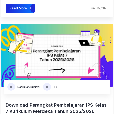
Read More
Juni 15, 2025
Nasrullah Budiazi
IPS
Download Perangkat Pembelajaran IPS Kelas
7 Kurikulum Merdeka Tahun 2025/2026