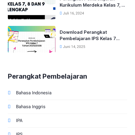
Kurikulum Merdeka Kelas 7, 8
dan 9 Tahun 2024
Juli 16, 2024
Download Perangkat
Pembelajaran IPS Kelas 7
Kurikulum Merdeka Tahun
Juni 14, 2025
2025/2026
Perangkat Pembelajaran
Bahasa Indonesia
Bahasa Inggris
IPA
IPS