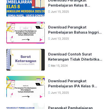
Download Perangkat
Pembelajaran Kelas 8
Kurikulum Merdeka Lengkap
Juni 15, 2025
Tahun 2025/2026 (Semua
Mapel)
Download Perangkat
Pembelajaran Bahasa Inggris
Lengkap Untuk Kelas 9 Tahun
Juni 13, 2025
2025/2026
Download Contoh Surat
Keterangan Tidak Diterbitkan
SKHUN Terbaru 2025
Mei 15, 2024
Download Perangkat
Pembelajaran IPA Kelas 9
Kurikulum Merdeka Tahun
Juni 15, 2025
2025/2026
Perangkat Pembelajaran