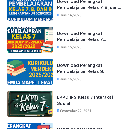
Download Perangkat
Pembelajaran Kelas 7, 8, dan
9 Lengkap Tahun 2025/2026
Juni 16, 2025
Kurikulum Merdeka
Download Perangkat
Pembelajaran Kelas 7
Kurikulum Merdeka Lengkap
Juni 15, 2025
Tahun 2025/2026 (Semua
Mapel)
Download Perangkat
Pembelajaran Kelas 9
Kurikulum Merdeka Lengkap
Juni 15, 2025
Tahun 2025/2026 (Semua
Mapel)
LKPD IPS Kelas 7 Interaksi
Sosial
September 22, 2024