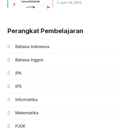
Kurikulum Merdeka Tahun
Juni 14, 2025
2025/2026
Perangkat Pembelajaran
Bahasa Indonesia
Bahasa Inggris
IPA
IPS
Informatika
Matematika
PJOK