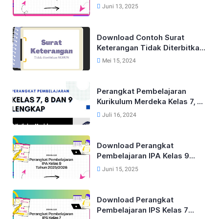
Lengkap Untuk Kelas 9 Tahun
Juni 13, 2025
2025/2026
Download Contoh Surat
Keterangan Tidak Diterbitkan
SKHUN Terbaru 2025
Mei 15, 2024
Perangkat Pembelajaran
Kurikulum Merdeka Kelas 7, 8
dan 9 Tahun 2024
Juli 16, 2024
Download Perangkat
Pembelajaran IPA Kelas 9
Kurikulum Merdeka Tahun
Juni 15, 2025
2025/2026
Download Perangkat
Pembelajaran IPS Kelas 7