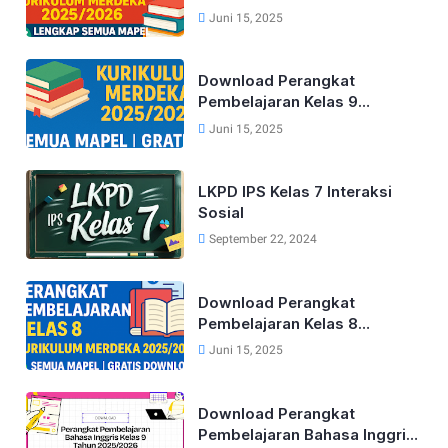
Kurikulum Merdeka Lengkap
Juni 15, 2025
Tahun 2025/2026 (Semua
Mapel)
Download Perangkat
Pembelajaran Kelas 9
Kurikulum Merdeka Lengkap
Juni 15, 2025
Tahun 2025/2026 (Semua
Mapel)
LKPD IPS Kelas 7 Interaksi
Sosial
September 22, 2024
Download Perangkat
Pembelajaran Kelas 8
Kurikulum Merdeka Lengkap
Juni 15, 2025
Tahun 2025/2026 (Semua
Mapel)
Download Perangkat
Pembelajaran Bahasa Inggris