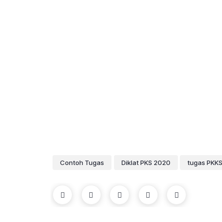
Contoh Tugas
Diklat PKS 2020
tugas PKK