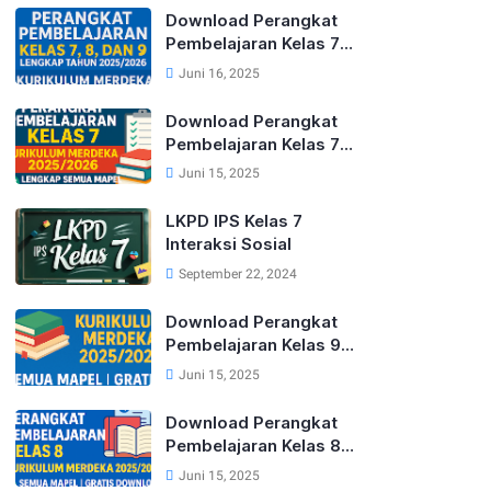
Download Perangkat
Pembelajaran Kelas 7,
8, dan 9 Lengkap
Juni 16, 2025
Tahun 2025/2026
Kurikulum Merdeka
Download Perangkat
Pembelajaran Kelas 7
Kurikulum Merdeka
Juni 15, 2025
Lengkap Tahun
2025/2026 (Semua
LKPD IPS Kelas 7
Mapel)
Interaksi Sosial
September 22, 2024
Download Perangkat
Pembelajaran Kelas 9
Kurikulum Merdeka
Juni 15, 2025
Lengkap Tahun
2025/2026 (Semua
Download Perangkat
Mapel)
Pembelajaran Kelas 8
Kurikulum Merdeka
Juni 15, 2025