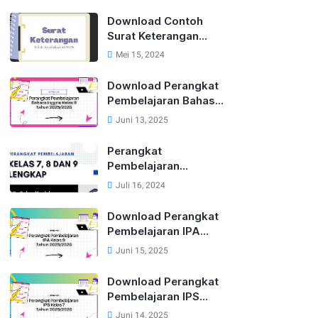
Lengkap Tahun
2025/2026 (Semua
Download Contoh
Mapel)
Surat Keterangan
Tidak Diterbitkan
Mei 15, 2024
SKHUN Terbaru 2025
Download Perangkat
Pembelajaran Bahasa
Inggris Lengkap Untuk
Juni 13, 2025
Kelas 9 Tahun
2025/2026
Perangkat
Pembelajaran
Kurikulum Merdeka
Juli 16, 2024
Kelas 7, 8 dan 9 Tahun
2024
Download Perangkat
Pembelajaran IPA
Kelas 9 Kurikulum
Juni 15, 2025
Merdeka Tahun
2025/2026
Download Perangkat
Pembelajaran IPS
Kelas 7 Kurikulum
Juni 14, 2025