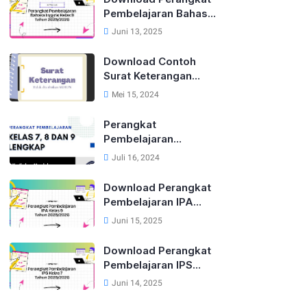
Mapel)
Pembelajaran Bahasa
Inggris Lengkap Untuk
Juni 13, 2025
Kelas 9 Tahun
2025/2026
Download Contoh
Surat Keterangan
Tidak Diterbitkan
Mei 15, 2024
SKHUN Terbaru 2025
Perangkat
Pembelajaran
Kurikulum Merdeka
Juli 16, 2024
Kelas 7, 8 dan 9 Tahun
2024
Download Perangkat
Pembelajaran IPA
Kelas 9 Kurikulum
Juni 15, 2025
Merdeka Tahun
2025/2026
Download Perangkat
Pembelajaran IPS
Kelas 7 Kurikulum
Juni 14, 2025
Merdeka Tahun