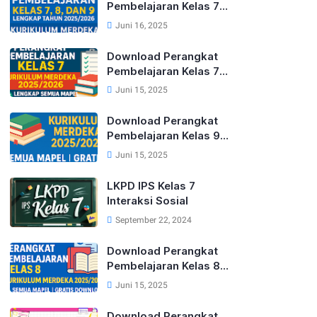
Pembelajaran Kelas 7,
8, dan 9 Lengkap
Juni 16, 2025
Tahun 2025/2026
Kurikulum Merdeka
Download Perangkat
Pembelajaran Kelas 7
Kurikulum Merdeka
Juni 15, 2025
Lengkap Tahun
2025/2026 (Semua
Download Perangkat
Mapel)
Pembelajaran Kelas 9
Kurikulum Merdeka
Juni 15, 2025
Lengkap Tahun
2025/2026 (Semua
LKPD IPS Kelas 7
Mapel)
Interaksi Sosial
September 22, 2024
Download Perangkat
Pembelajaran Kelas 8
Kurikulum Merdeka
Juni 15, 2025
Lengkap Tahun
2025/2026 (Semua
Download Perangkat