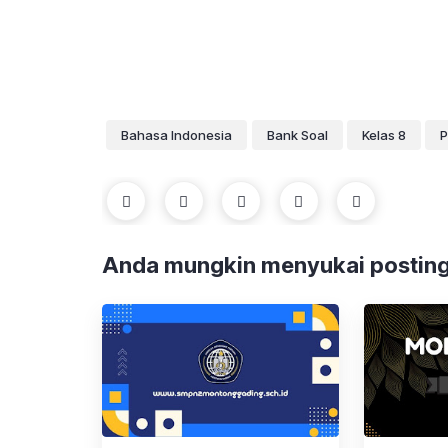
Bahasa Indonesia
Bank Soal
Kelas 8
Anda mungkin menyukai posting