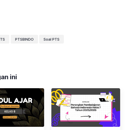
PTS
PTSBINDO
Soal PTS
an ini