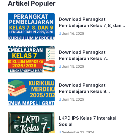
Artikel Populer
Download Perangkat
Pembelajaran Kelas 7, 8, dan
9 Lengkap Tahun 2025/2026
Juni 16, 2025
Kurikulum Merdeka
Download Perangkat
Pembelajaran Kelas 7
Kurikulum Merdeka Lengkap
Juni 15, 2025
Tahun 2025/2026 (Semua
Mapel)
Download Perangkat
Pembelajaran Kelas 9
Kurikulum Merdeka Lengkap
Juni 15, 2025
Tahun 2025/2026 (Semua
Mapel)
LKPD IPS Kelas 7 Interaksi
Sosial
September 22, 2024