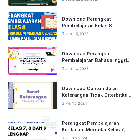
Download Perangkat
Pembelajaran Kelas 8
Kurikulum Merdeka Lengkap
Juni 15, 2025
Tahun 2025/2026 (Semua
Mapel)
Download Perangkat
Pembelajaran Bahasa Inggris
Lengkap Untuk Kelas 9 Tahun
Juni 13, 2025
2025/2026
Download Contoh Surat
Keterangan Tidak Diterbitkan
SKHUN Terbaru 2025
Mei 15, 2024
Perangkat Pembelajaran
Kurikulum Merdeka Kelas 7, 8
dan 9 Tahun 2024
Juli 16, 2024