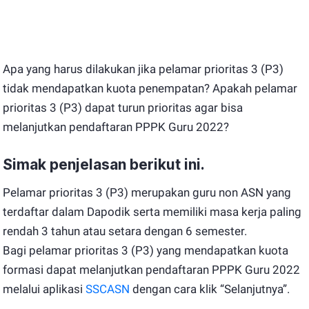
Apa yang harus dilakukan jika pelamar prioritas 3 (P3)
tidak mendapatkan kuota penempatan? Apakah pelamar
prioritas 3 (P3) dapat turun prioritas agar bisa
melanjutkan pendaftaran PPPK Guru 2022?
Simak penjelasan berikut ini.
Pelamar prioritas 3 (P3) merupakan guru non ASN yang
terdaftar dalam Dapodik serta memiliki masa kerja paling
rendah 3 tahun atau setara dengan 6 semester.
Bagi pelamar prioritas 3 (P3) yang mendapatkan kuota
formasi dapat melanjutkan pendaftaran PPPK Guru 2022
melalui aplikasi
SSCASN
dengan cara klik “Selanjutnya”.