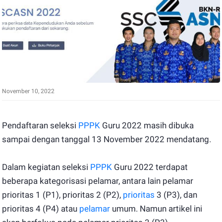
November 10, 2022
Pendaftaran seleksi
PPPK
Guru 2022 masih dibuka
sampai dengan tanggal 13 November 2022 mendatang.
Dalam kegiatan seleksi
PPPK
Guru 2022 terdapat
beberapa kategorisasi pelamar, antara lain pelamar
prioritas 1 (P1), prioritas 2 (P2),
prioritas
3 (P3), dan
prioritas 4 (P4) atau
pelamar
umum. Namun artikel ini