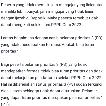
Peserta yang tidak memiliki jam mengajar yang linier atau
memiliki lebih banyak jam mengajar yang tidak linier
dengan ijazah di Dapodik. Maka peserta tersebut tidak
dapat mengikuti seleksi tes PPPK Guru 2022.
Lantas bagaimana dengan nasib pelamar prioritas 3 (P3)
yang tidak mendapatkan formasi. Apakah bisa turun
prioritas?
Bagi peserta pelamar prioritas 3 (P3) yang tidak
mendapatkan formasi tidak bisa turun prioritas dan tidak
dapat melanjutkan pendaftaran seleksi PPPK Guru 2022.
Hal ini dikarenakan status prioritas 3 (P3) sudah terkunci
oleh sistem sehingga tidak dapat diturunkan. Pelamar
yang dapat turun prioritas merupakan pelamar prioritas 1
(P1).