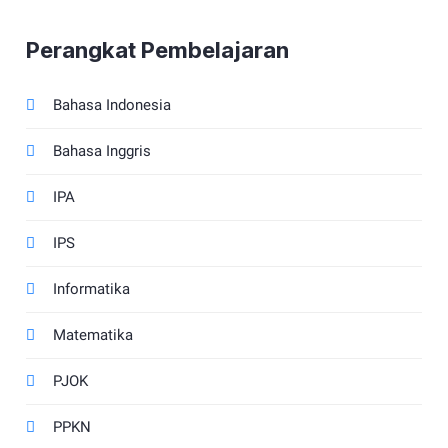
Perangkat Pembelajaran
Bahasa Indonesia
Bahasa Inggris
IPA
IPS
Informatika
Matematika
PJOK
PPKN