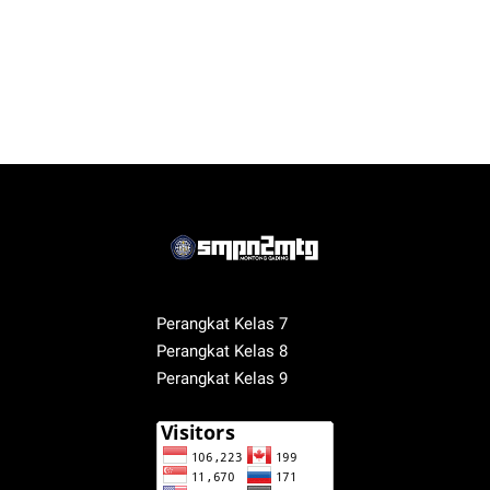
Perangkat Kelas 7
Perangkat Kelas 8
Perangkat Kelas 9