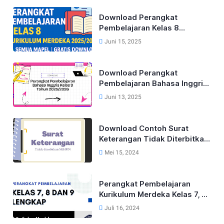
Download Perangkat
Pembelajaran Kelas 8
Kurikulum Merdeka Lengkap
Juni 15, 2025
Tahun 2025/2026 (Semua
Mapel)
Download Perangkat
Pembelajaran Bahasa Inggris
Lengkap Untuk Kelas 9 Tahun
Juni 13, 2025
2025/2026
Download Contoh Surat
Keterangan Tidak Diterbitkan
SKHUN Terbaru 2025
Mei 15, 2024
Perangkat Pembelajaran
Kurikulum Merdeka Kelas 7, 8
dan 9 Tahun 2024
Juli 16, 2024