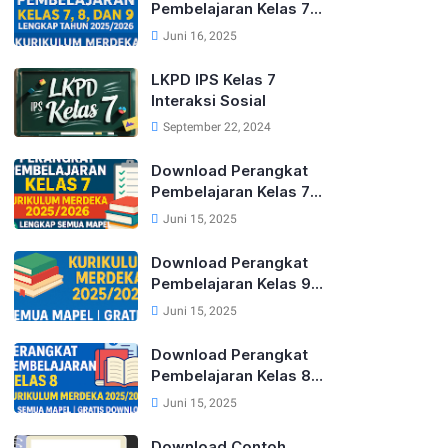
Pembelajaran Kelas 7,
8, dan 9 Lengkap
Juni 16, 2025
Tahun 2025/2026
Kurikulum Merdeka
LKPD IPS Kelas 7
Interaksi Sosial
September 22, 2024
Download Perangkat
Pembelajaran Kelas 7
Kurikulum Merdeka
Juni 15, 2025
Lengkap Tahun
2025/2026 (Semua
Download Perangkat
Mapel)
Pembelajaran Kelas 9
Kurikulum Merdeka
Juni 15, 2025
Lengkap Tahun
2025/2026 (Semua
Download Perangkat
Mapel)
Pembelajaran Kelas 8
Kurikulum Merdeka
Juni 15, 2025
Lengkap Tahun
2025/2026 (Semua
Download Contoh