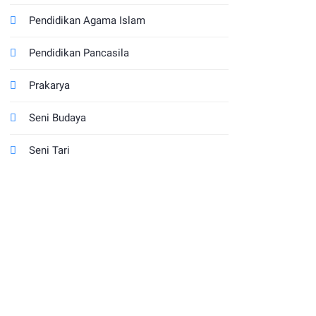
Pendidikan Agama Islam
Pendidikan Pancasila
Prakarya
Seni Budaya
Seni Tari