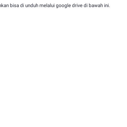
an bisa di unduh melalui google drive di bawah ini.