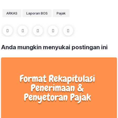
ARKAS
Laporan BOS
Pajak
Anda mungkin menyukai postingan ini