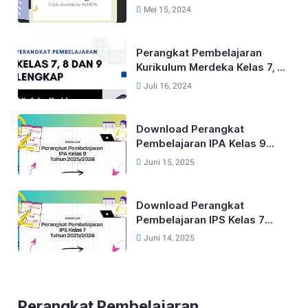
SKHUN Terbaru 2025
Mei 15, 2024
Perangkat Pembelajaran
Kurikulum Merdeka Kelas 7, 8
dan 9 Tahun 2024
Juli 16, 2024
Download Perangkat
Pembelajaran IPA Kelas 9
Kurikulum Merdeka Tahun
Juni 15, 2025
2025/2026
Download Perangkat
Pembelajaran IPS Kelas 7
Kurikulum Merdeka Tahun
Juni 14, 2025
2025/2026
Perangkat Pembelajaran