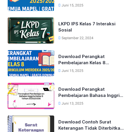
Kurikulum Merdeka Lengkap
Juni 15, 2025
Tahun 2025/2026 (Semua
Mapel)
LKPD IPS Kelas 7 Interaksi
Sosial
September 22, 2024
Download Perangkat
Pembelajaran Kelas 8
Kurikulum Merdeka Lengkap
Juni 15, 2025
Tahun 2025/2026 (Semua
Mapel)
Download Perangkat
Pembelajaran Bahasa Inggris
Lengkap Untuk Kelas 9 Tahun
Juni 13, 2025
2025/2026
Download Contoh Surat
Keterangan Tidak Diterbitkan