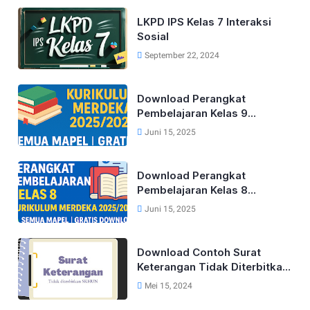
Mapel)
LKPD IPS Kelas 7 Interaksi
Sosial
September 22, 2024
Download Perangkat
Pembelajaran Kelas 9
Kurikulum Merdeka Lengkap
Juni 15, 2025
Tahun 2025/2026 (Semua
Mapel)
Download Perangkat
Pembelajaran Kelas 8
Kurikulum Merdeka Lengkap
Juni 15, 2025
Tahun 2025/2026 (Semua
Mapel)
Download Contoh Surat
Keterangan Tidak Diterbitkan
SKHUN Terbaru 2025
Mei 15, 2024