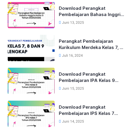
Download Perangkat
Pembelajaran Bahasa Inggris
Lengkap Untuk Kelas 9 Tahun
Juni 13, 2025
2025/2026
Perangkat Pembelajaran
Kurikulum Merdeka Kelas 7, 8
dan 9 Tahun 2024
Juli 16, 2024
Download Perangkat
Pembelajaran IPA Kelas 9
Kurikulum Merdeka Tahun
Juni 15, 2025
2025/2026
Download Perangkat
Pembelajaran IPS Kelas 7
Kurikulum Merdeka Tahun
Juni 14, 2025
2025/2026