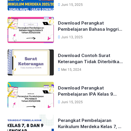
Kurikulum Merdeka Lengkap
Juni 15, 2025
Tahun 2025/2026 (Semua
Mapel)
Download Perangkat
Pembelajaran Bahasa Inggris
Lengkap Untuk Kelas 9 Tahun
Juni 13, 2025
2025/2026
Download Contoh Surat
Keterangan Tidak Diterbitkan
SKHUN Terbaru 2025
Mei 15, 2024
Download Perangkat
Pembelajaran IPA Kelas 9
Kurikulum Merdeka Tahun
Juni 15, 2025
2025/2026
Perangkat Pembelajaran
Kurikulum Merdeka Kelas 7, 8