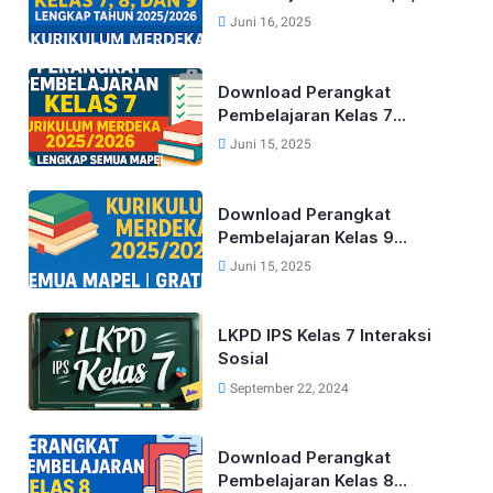
9 Lengkap Tahun 2025/2026
Juni 16, 2025
Kurikulum Merdeka
Download Perangkat
Pembelajaran Kelas 7
Kurikulum Merdeka Lengkap
Juni 15, 2025
Tahun 2025/2026 (Semua
Mapel)
Download Perangkat
Pembelajaran Kelas 9
Kurikulum Merdeka Lengkap
Juni 15, 2025
Tahun 2025/2026 (Semua
Mapel)
LKPD IPS Kelas 7 Interaksi
Sosial
September 22, 2024
Download Perangkat
Pembelajaran Kelas 8