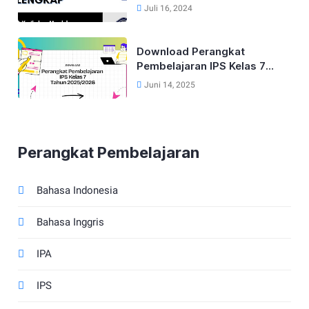
dan 9 Tahun 2024
Juli 16, 2024
Download Perangkat
Pembelajaran IPS Kelas 7
Kurikulum Merdeka Tahun
Juni 14, 2025
2025/2026
Perangkat Pembelajaran
Bahasa Indonesia
Bahasa Inggris
IPA
IPS