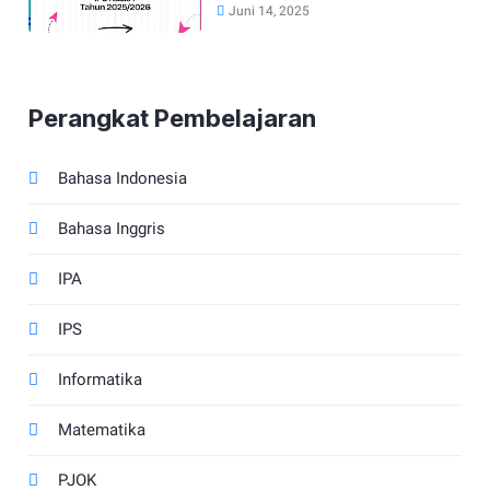
Kurikulum Merdeka Tahun
Juni 14, 2025
2025/2026
Perangkat Pembelajaran
Bahasa Indonesia
Bahasa Inggris
IPA
IPS
Informatika
Matematika
PJOK