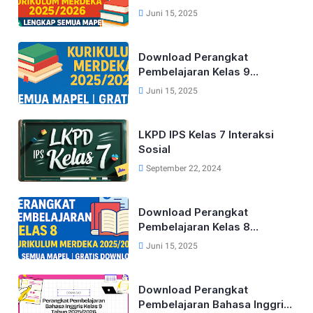
Kurikulum Merdeka Lengkap
Juni 15, 2025
Tahun 2025/2026 (Semua
Mapel)
Download Perangkat
Pembelajaran Kelas 9
Kurikulum Merdeka Lengkap
Juni 15, 2025
Tahun 2025/2026 (Semua
Mapel)
LKPD IPS Kelas 7 Interaksi
Sosial
September 22, 2024
Download Perangkat
Pembelajaran Kelas 8
Kurikulum Merdeka Lengkap
Juni 15, 2025
Tahun 2025/2026 (Semua
Mapel)
Download Perangkat
Pembelajaran Bahasa Inggris