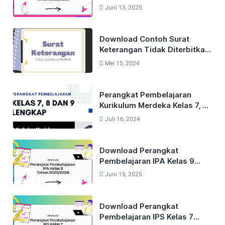
Lengkap Untuk Kelas 9 Tahun
Juni 13, 2025
2025/2026
Download Contoh Surat
Keterangan Tidak Diterbitkan
SKHUN Terbaru 2025
Mei 15, 2024
Perangkat Pembelajaran
Kurikulum Merdeka Kelas 7, 8
dan 9 Tahun 2024
Juli 16, 2024
Download Perangkat
Pembelajaran IPA Kelas 9
Kurikulum Merdeka Tahun
Juni 15, 2025
2025/2026
Download Perangkat
Pembelajaran IPS Kelas 7