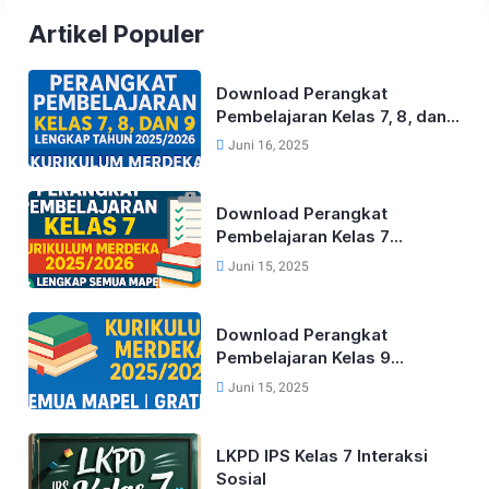
Artikel Populer
Download Perangkat
Pembelajaran Kelas 7, 8, dan
9 Lengkap Tahun 2025/2026
Juni 16, 2025
Kurikulum Merdeka
Download Perangkat
Pembelajaran Kelas 7
Kurikulum Merdeka Lengkap
Juni 15, 2025
Tahun 2025/2026 (Semua
Mapel)
Download Perangkat
Pembelajaran Kelas 9
Kurikulum Merdeka Lengkap
Juni 15, 2025
Tahun 2025/2026 (Semua
Mapel)
LKPD IPS Kelas 7 Interaksi
Sosial