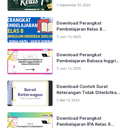
September 22, 2024
Download Perangkat
Pembelajaran Kelas 8
Kurikulum Merdeka Lengkap
Juni 15, 2025
Tahun 2025/2026 (Semua
Mapel)
Download Perangkat
Pembelajaran Bahasa Inggris
Lengkap Untuk Kelas 9 Tahun
Juni 13, 2025
2025/2026
Download Contoh Surat
Keterangan Tidak Diterbitkan
SKHUN Terbaru 2025
Mei 15, 2024
Download Perangkat
Pembelajaran IPA Kelas 9