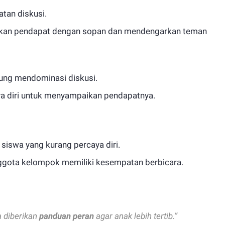
atan diskusi.
an pendapat dengan sopan dan mendengarkan teman
ung mendominasi diskusi.
aya diri untuk menyampaikan pendapatnya.
 siswa yang kurang percaya diri.
nggota kelompok memiliki kesempatan berbicara.
a diberikan
panduan peran
agar anak lebih tertib.”