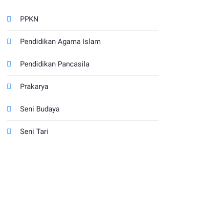
PPKN
Pendidikan Agama Islam
Pendidikan Pancasila
Prakarya
Seni Budaya
Seni Tari