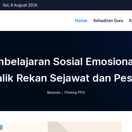
Sat, 8 August 2026
Home
Kehadiran Guru
K
mbelajaran Sosial Emosion
ik Rekan Sejawat dan Pes
Beranda
Piloting PPG