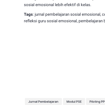
sosial emosional lebih efektif di kelas.
Tags
: jurnal pembelajaran sosial emosional, 
refleksi guru sosial emosional, pembelajaran 
Jurnal Pembelajaran
Modul PSE
Piloting P