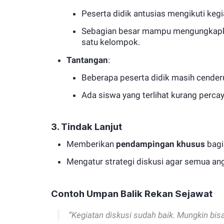
Peserta didik antusias mengikuti kegi
Sebagian besar mampu mengungkapk
satu kelompok.
Tantangan
:
Beberapa peserta didik masih cender
Ada siswa yang terlihat kurang perc
3.
Tindak Lanjut
Memberikan
pendampingan khusus
bagi
Mengatur strategi diskusi agar semua a
Contoh Umpan Balik Rekan Sejawat
“Kegiatan diskusi sudah baik. Mungkin bis