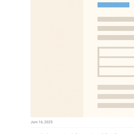
Juni 16, 2025