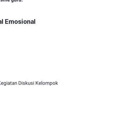
al Emosional
egiatan Diskusi Kelompok