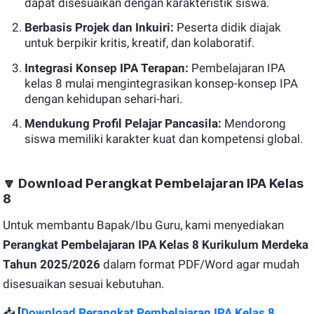
dapat disesuaikan dengan karakteristik siswa.
Berbasis Projek dan Inkuiri:
Peserta didik diajak
untuk berpikir kritis, kreatif, dan kolaboratif.
Integrasi Konsep IPA Terapan:
Pembelajaran IPA
kelas 8 mulai mengintegrasikan konsep-konsep IPA
dengan kehidupan sehari-hari.
Mendukung Profil Pelajar Pancasila:
Mendorong
siswa memiliki karakter kuat dan kompetensi global.
🔽
Download Perangkat Pembelajaran IPA Kelas
8
Untuk membantu Bapak/Ibu Guru, kami menyediakan
Perangkat Pembelajaran IPA Kelas 8 Kurikulum Merdeka
Tahun 2025/2026
dalam format PDF/Word agar mudah
disesuaikan sesuai kebutuhan.
📥
[
Download Perangkat Pembelajaran IPA Kelas 8