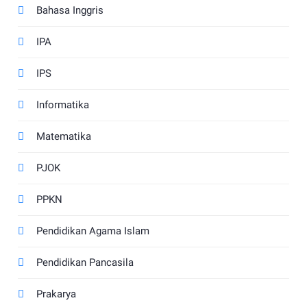
Bahasa Inggris
IPA
IPS
Informatika
Matematika
PJOK
PPKN
Pendidikan Agama Islam
Pendidikan Pancasila
Prakarya