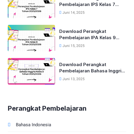
Pembelajaran IPS Kelas 7
Kurikulum Merdeka Tahun
Juni 14, 2025
2025/2026
Download Perangkat
Pembelajaran IPA Kelas 9
Kurikulum Merdeka Tahun
Juni 15, 2025
2025/2026
Download Perangkat
Pembelajaran Bahasa Inggris
Lengkap Untuk Kelas 9 Tahun
Juni 13, 2025
2025/2026
Perangkat Pembelajaran
Bahasa Indonesia