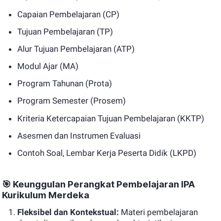
Capaian Pembelajaran (CP)
Tujuan Pembelajaran (TP)
Alur Tujuan Pembelajaran (ATP)
Modul Ajar (MA)
Program Tahunan (Prota)
Program Semester (Prosem)
Kriteria Ketercapaian Tujuan Pembelajaran (KKTP)
Asesmen dan Instrumen Evaluasi
Contoh Soal, Lembar Kerja Peserta Didik (LKPD)
🎯
Keunggulan Perangkat Pembelajaran IPA
Kurikulum Merdeka
Fleksibel dan Kontekstual:
Materi pembelajaran