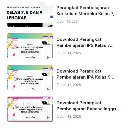
Perangkat Pembelajaran
Kurikulum Merdeka Kelas 7, 8
dan 9 Tahun 2024
Juli 16, 2024
Download Perangkat
Pembelajaran IPS Kelas 7
Kurikulum Merdeka Tahun
Juni 14, 2025
2025/2026
Download Perangkat
Pembelajaran IPA Kelas 9
Kurikulum Merdeka Tahun
Juni 15, 2025
2025/2026
Download Perangkat
Pembelajaran Bahasa Inggris
Lengkap Untuk Kelas 9 Tahun
Juni 13, 2025
2025/2026