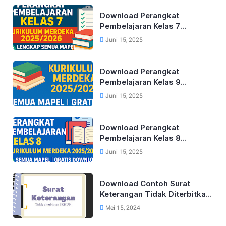
Download Perangkat
Pembelajaran Kelas 7
Kurikulum Merdeka Lengkap
Juni 15, 2025
Tahun 2025/2026 (Semua
Mapel)
Download Perangkat
Pembelajaran Kelas 9
Kurikulum Merdeka Lengkap
Juni 15, 2025
Tahun 2025/2026 (Semua
Mapel)
Download Perangkat
Pembelajaran Kelas 8
Kurikulum Merdeka Lengkap
Juni 15, 2025
Tahun 2025/2026 (Semua
Mapel)
Download Contoh Surat
Keterangan Tidak Diterbitkan
SKHUN Terbaru 2025
Mei 15, 2024