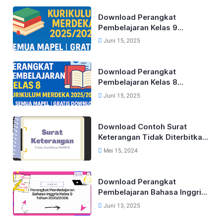
Download Perangkat
Pembelajaran Kelas 9
Kurikulum Merdeka Lengkap
Juni 15, 2025
Tahun 2025/2026 (Semua
Mapel)
Download Perangkat
Pembelajaran Kelas 8
Kurikulum Merdeka Lengkap
Juni 15, 2025
Tahun 2025/2026 (Semua
Mapel)
Download Contoh Surat
Keterangan Tidak Diterbitkan
SKHUN Terbaru 2025
Mei 15, 2024
Download Perangkat
Pembelajaran Bahasa Inggris
Lengkap Untuk Kelas 9 Tahun
Juni 13, 2025
2025/2026