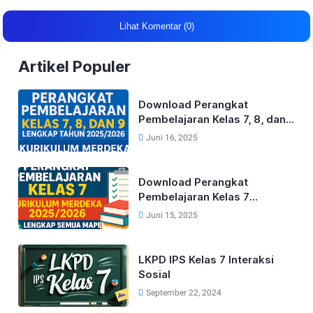
Lihat Komentar (0)
Artikel Populer
Download Perangkat
Pembelajaran Kelas 7, 8, dan
9 Lengkap Tahun 2025/2026
Juni 16, 2025
Kurikulum Merdeka
Download Perangkat
Pembelajaran Kelas 7
Kurikulum Merdeka Lengkap
Juni 15, 2025
Tahun 2025/2026 (Semua
Mapel)
LKPD IPS Kelas 7 Interaksi
Sosial
September 22, 2024