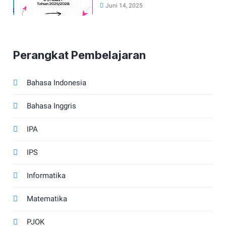
Kurikulum Merdeka Tahun
Juni 14, 2025
2025/2026
Perangkat Pembelajaran
Bahasa Indonesia
Bahasa Inggris
IPA
IPS
Informatika
Matematika
PJOK