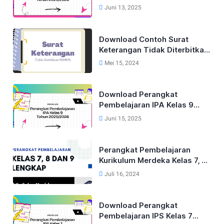
Lengkap Untuk Kelas 9 Tahun
Juni 13, 2025
2025/2026
Download Contoh Surat
Keterangan Tidak Diterbitkan
SKHUN Terbaru 2025
Mei 15, 2024
Download Perangkat
Pembelajaran IPA Kelas 9
Kurikulum Merdeka Tahun
Juni 15, 2025
2025/2026
Perangkat Pembelajaran
Kurikulum Merdeka Kelas 7, 8
dan 9 Tahun 2024
Juli 16, 2024
Download Perangkat
Pembelajaran IPS Kelas 7