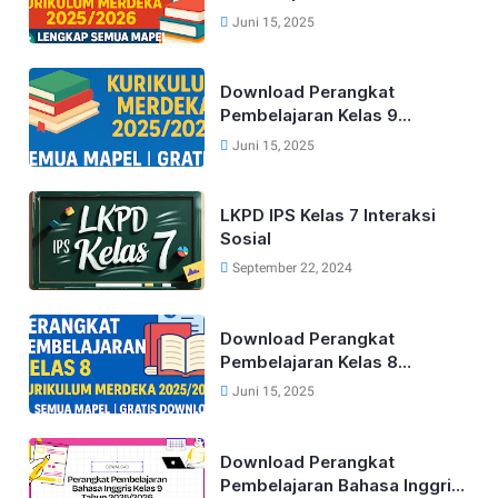
Kurikulum Merdeka Lengkap
Juni 15, 2025
Tahun 2025/2026 (Semua
Mapel)
Download Perangkat
Pembelajaran Kelas 9
Kurikulum Merdeka Lengkap
Juni 15, 2025
Tahun 2025/2026 (Semua
Mapel)
LKPD IPS Kelas 7 Interaksi
Sosial
September 22, 2024
Download Perangkat
Pembelajaran Kelas 8
Kurikulum Merdeka Lengkap
Juni 15, 2025
Tahun 2025/2026 (Semua
Mapel)
Download Perangkat
Pembelajaran Bahasa Inggris