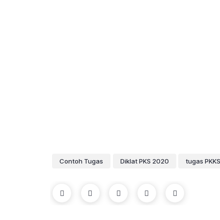
Contoh Tugas
Diklat PKS 2020
tugas PKK