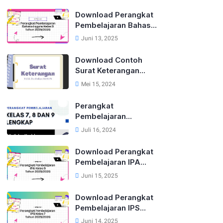
Lengkap Tahun
2025/2026 (Semua
Download Perangkat
Mapel)
Pembelajaran Bahasa
Inggris Lengkap Untuk
Juni 13, 2025
Kelas 9 Tahun
2025/2026
Download Contoh
Surat Keterangan
Tidak Diterbitkan
Mei 15, 2024
SKHUN Terbaru 2025
Perangkat
Pembelajaran
Kurikulum Merdeka
Juli 16, 2024
Kelas 7, 8 dan 9 Tahun
2024
Download Perangkat
Pembelajaran IPA
Kelas 9 Kurikulum
Juni 15, 2025
Merdeka Tahun
2025/2026
Download Perangkat
Pembelajaran IPS
Kelas 7 Kurikulum
Juni 14, 2025