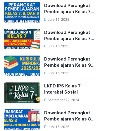
Download Perangkat
Pembelajaran Kelas 7,
8, dan 9 Lengkap
Juni 16, 2025
Tahun 2025/2026
Kurikulum Merdeka
Download Perangkat
Pembelajaran Kelas 7
Kurikulum Merdeka
Juni 15, 2025
Lengkap Tahun
2025/2026 (Semua
Download Perangkat
Mapel)
Pembelajaran Kelas 9
Kurikulum Merdeka
Juni 15, 2025
Lengkap Tahun
2025/2026 (Semua
LKPD IPS Kelas 7
Mapel)
Interaksi Sosial
September 22, 2024
Download Perangkat
Pembelajaran Kelas 8
Kurikulum Merdeka
Juni 15, 2025