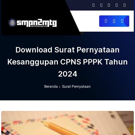
Download Surat Pernyataan
Kesanggupan CPNS PPPK Tahun
2024
Beranda
Surat Pernyataan