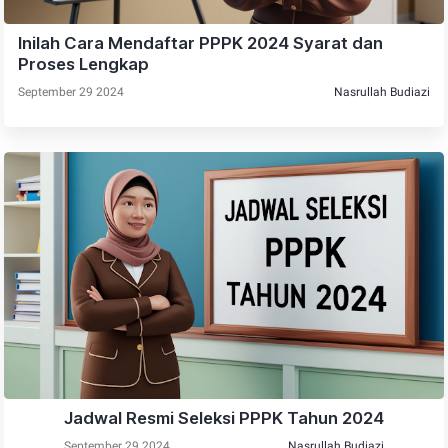
Inilah Cara Mendaftar PPPK 2024 Syarat dan
Proses Lengkap
September 29 2024
Nasrullah Budiazi
Jadwal Resmi Seleksi PPPK Tahun 2024
September 29 2024
Nasrullah Budiazi