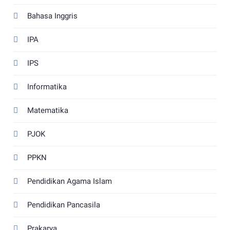
Bahasa Inggris
IPA
IPS
Informatika
Matematika
PJOK
PPKN
Pendidikan Agama Islam
Pendidikan Pancasila
Prakarya